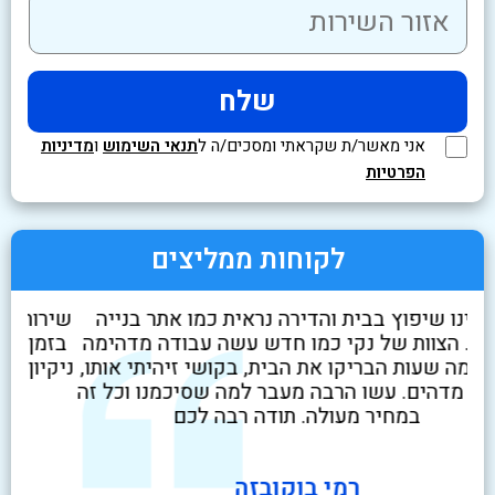
אני מאשר/ת שקראתי ומסכים/ה ל
תנאי השימוש
ו
מדיניות
הפרטיות
לקוחות ממליצים
לא
עשינו שיפוץ בבית והדירה נראית כמו אתר בנייה
שיר
ט
ממש. הצוות של נקי כמו חדש עשה עבודה מדהימה
בז
י
תוך כמה שעות הבריקו את הבית, בקושי זיהיתי אותו,
ניק
משהו מדהים. עשו הרבה מעבר למה שסיכמנו וכל זה
במחיר מעולה. תודה רבה לכם
רמי בוקובזה