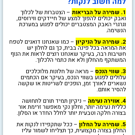
למה חשוב לנקות?
1. שמירה על הבריאות
– הצטברות של לכלוך
ואבק יכולים להפוך למצע של חיידקים ווירוסים,
וגרגרי האבק המצטברים יכולים לפגוע במערכת
הנשימה.
2. שמירה על הניקיון
– כמו שאנחנו דואגים לטפח
את המראה בכל פינה בבית, כך גם לחלון יש
חשיבות רבה, בעיקר שאנחנו רוצים לראות את הנוף
המשתקף מהחלון ולא את כתמי הלכלוך.
3. שווי הנכס
– מראה של חלונות מלוכלכים
עלולים לפגוע בשווי הנכס, בעיקר אם הכתמים
נשארים לאורך זמן, הופכים לשריטות או שקשה
להסיר אותם.
4. אווירה נעימה
– ניקיון תמיד תורם לתחושה
כללית נעימה יותר, וחלון נקי מאפשר זרימת אור
בצורה חלקה וטבעית יותר לחלל החדר או הסלון.
5. שמירה על החלון
– ככל שתקפידו לנקות את
החלון בצורה מקצועית, כך תצליחו לשמור עליו