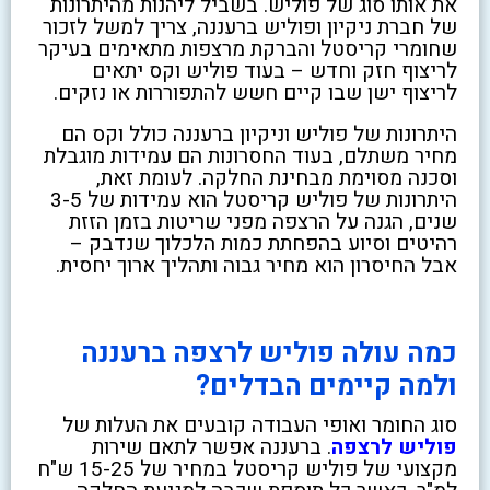
את אותו סוג של פוליש. בשביל ליהנות מהיתרונות
של חברת ניקיון ופוליש ברעננה, צריך למשל לזכור
שחומרי קריסטל והברקת מרצפות מתאימים בעיקר
לריצוף חזק וחדש – בעוד פוליש וקס יתאים
לריצוף ישן שבו קיים חשש להתפוררות או נזקים.
היתרונות של פוליש וניקיון ברעננה כולל וקס הם
מחיר משתלם, בעוד החסרונות הם עמידות מוגבלת
וסכנה מסוימת מבחינת החלקה. לעומת זאת,
היתרונות של פוליש קריסטל הוא עמידות של 3-5
שנים, הגנה על הרצפה מפני שריטות בזמן הזזת
רהיטים וסיוע בהפחתת כמות הלכלוך שנדבק –
אבל החיסרון הוא מחיר גבוה ותהליך ארוך יחסית.
כמה עולה פוליש לרצפה ברעננה
ולמה קיימים הבדלים?
סוג החומר ואופי העבודה קובעים את העלות של
פוליש לרצפה
. ברעננה אפשר לתאם שירות
מקצועי של פוליש קריסטל במחיר של 15-25 ש"ח