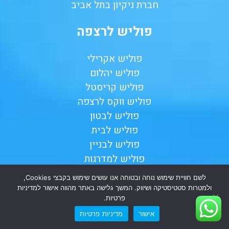
חברת ניקיון בתל אביב
פוליש לרצפה
פוליש אקרילי
פוליש יהלום
פוליש קריסטל
פוליש ווקס לרצפה
פוליש לבטון
פוליש לבית
פוליש לבניין
פוליש למדרגות
פוליש למשרדים
לשם חוויית שימוש נוחה ובטוחה אנו עושים שימוש בקבצי Cookies,
פוליש לפרקט
ולמטרות סטטיסטיקה ושיווק. המשך גלישה באתר מהווה אישור למדיניות
פרטיות.
פוליש לשיש
קרצוף רצפה
אישור
מדיניות פרטיות