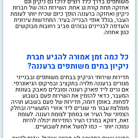
משותפים בדרך כלל רוצים לרכז גם ניקיון וגם
אחזקה תחת קורת גג אחת. השירות הזה של חברות
ניקיון ואחזקה ברעננה הופך כיום שכיח יותר לעומת
העבר, בגלל אופי הבנייה בעיר: התחדשות עירונית
והעדפה לבניינים גבוהים סביב רחובות מבוקשים
כגון אחוזה.
כל כמה זמן אמורה להגיע חברת
ניקיון בתים משותפים ברעננה?
תדירות שירותי הניקיון בבתים משותפים ובבנייני
מגורים ברעננה תלויה בתקציב ובמיקום הגיאוגרפי.
אם גרים ליד פארק רעננה וסובלים מאבק בעונות
המעבר, כדאי להזמין את השירות פעם בשבוע
לפחות. באופן דומה, תדירות של פעם בשבוע תהיה
מומלצת עבור מי שגרים ליד אזורי התעשייה ובחלק
הצפוני של העיר או בסמוך לצומת רעננה. לעומת
זאת, דווקא במרכז העיר התדירות יכולה להיות
נמוכה יותר – כמו למשל אחת לשבועיים.