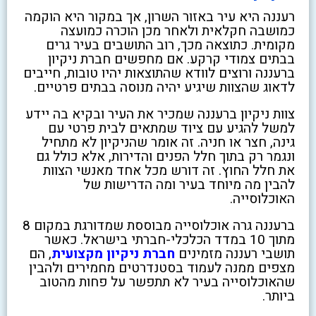
רעננה היא עיר באזור השרון, אך במקור היא הוקמה
כמושבה חקלאית ולאחר מכן הוכרה כמועצה
מקומית. כתוצאה מכך, רוב התושבים בעיר גרים
בבתים צמודי קרקע. אם מחפשים חברת ניקיון
ברעננה ורוצים לוודא שהתוצאות יהיו טובות, חייבים
לדאוג שהצוות שיגיע יהיה מנוסה בבתים פרטיים.
צוות ניקיון ברעננה שמכיר את העיר ובקיא בה יידע
למשל להגיע עם ציוד שמתאים לבית פרטי עם
גינה, חצר או חניה. זה אומר שהניקיון לא מתחיל
ונגמר רק בתוך חלל הפנים והדירות, אלא כולל גם
את חלל החוץ. זה דורש מכל אחד מאנשי הצוות
להבין מה מיוחד בעיר ומה הדרישות של
האוכלוסייה.
ברעננה גרה אוכלוסייה מבוססת שמדורגת במקום 8
מתוך 10 במדד הכלכלי-חברתי בישראל. כאשר
תושבי רעננה מזמינים
חברת ניקיון מקצועית
, הם
מצפים ממנה לעמוד בסטנדרטים מחמירים ולהבין
שהאוכלוסייה בעיר לא תתפשר על פחות מהטוב
ביותר.