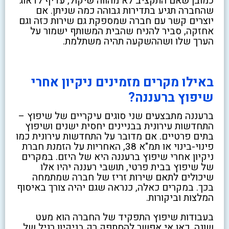
כמובן שאם התקציב לא מהווה שיקול, עדיף לדאוג
שהחברה תגיע בתדירות גבוהה כמה שניתן. אם
יוצרים קשר עם חברה שמספקת גם שירות כזה וגם
אחזקה, סביר להניח שהבית המשותף ישמור על
הערך שלו ושההשקעה תהיה משתלמת.
באילו מקרים מזמינים ניקיון אחרי
שיפוץ ברעננה?
ברעננה מתבצעים שני סוגים עיקריים של שיפוץ –
התחדשות עירונית בבניינים יחסית ישנים ושיפוץ
בתים פרטיים. אם מדובר על התחדשות עירונית כמו
פינוי-בינוי או תמ"א 38, האחריות על הזמנת חברת
ניקיון אחרי שיפוץ ברעננה היא של היזם. במקרים
של שיפוץ בבית פרטי, תושבי רעננה יהיו אלו
שיכולים לתאם שירות זריז של חברה שמתמחה
בכך. במקרים כאלה, כנראה שגם יהיה צורך באיסוף
המלצות וביקורות.
בעבודות שיפוץ התפקיד של החברה הוא מעט
שונה. כאן אי אפשר להסתפק רק בניקיון רגיל של