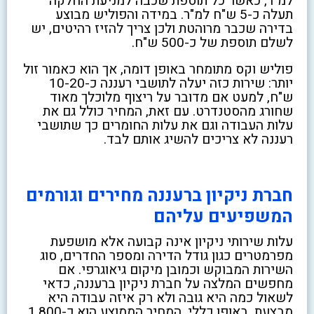
למ"ר, כאשר כל תוספת שכבה למניעת החלקה
תעלה כ-5 ש"ח למ"ר. במידה והפוליש מבוצע
בדירה שכבר מרוהטת ולכן צריך להזיז רהיטים, יש
לשלם תוספת של כ-500 ש"ח.
פוליש וקס מתומחר באופן דומה, אך הוא כאמור זול
יותר: שירות כזה יעלה לתושבי רעננה כ-10-20
ש"ח, למעט אם מדובר על ריצוף מלוכלך מאוד
שחורג מהסטנדרט. עם זאת, המחיר כולל גם את
עלות העבודה וגם את עלות החומרים כך שתושבי
רעננה לא צריכים להשיג אותם לבד.
חברת ניקיון ברעננה מחירים וגורמים
המשפיעים עליהם
עלות שירותי ניקיון אינה קבועה אלא מושפעת
מפרמטרים כגון גודל הדירה ומספר החדרים, סוג
השירות המבוקש וכמובן מיקום גיאוגרפי. אם
מחפשים המלצה על חברת ניקיון ברעננה, כדאי
לשאול כמה היא גובה ולא רק איזה עבודה היא
מבצעת. באופן כללי, המחיר הממוצע הוא כ-1,800