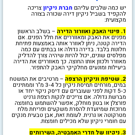
יש כמה שלבים עליהם
חברת ניקיון
צריכה
להקפיד בשביל ניקיון דירה שכורה בצורה
מקצועית:
1. פינוי האבק ואוורור הדירה
– בשלב הראשון
מפנים את האבק ומאווררים את חלל הפנים. אם
הדירה קטנה, ניתן לאוורר אותה באמצעות פתיחת
חלונות בלבד. בדירה גדולה או בבתים עם כמה
מפלסים שונים, יכול להיות שיהיה צורך להדליק
מאוורר ולכוון אותו החוצה. כך מאווררים את הדירה
ביעילות ומונעים מחלקיקי האבק להתפזר.
2. שטיפת וניקיון הרצפה
– מרטיבים את המשטח
במים, מורחים תמיסת ניקיון כל 3-4 מ"ר וממתינים
כ-5 דקות לפני שעוברים עם דיסק ניקוי יחד או
מברשת גדולה. אם צריכים לנקות רצפת גרניט
פורצלן או בטון מוחלק, אפשר להשתמש בחומצה
מרוכזת שמיועדת להסרת משקעים ופריחת מלח
מטרקוטה או גרנית. לעומת זאת, אבן טבעית מנקים
עם חומרי ניקיון שלא מכילים חומצות.
3. ניקיון של חדרי האמבטיה, השירותים