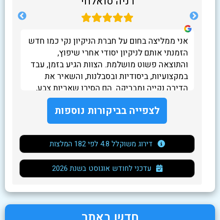
רניה סואלחי
אני ממליצה בחום על חברת הניקיון נקי כמו חדש
לא 
חדר
הזמנתי אותם לניקיון יסודי אחרי שיפוץ,
שב
והתוצאה פשוט מושלמת. הצוות הגיע בזמן, עבד
הו
ה.
במקצועיות, ביסודיות ובסבלנות, והשאיר את
התו
הדירה נקייה ומבריקה. הם הסירו שאריות צבע,
אבק ולכלוך מכל פינה, ולא עזבו עד שהכול היה
הבע
לצפייה בביקורות נוספות
לשביעות רצוני.
יוצ
המ
ביו
דירוג משוקלל 4.8 לפי 182 המלצות
תוד
עלי
2026 עדכני לחודש אוגוסט בשנת
חדש באתר