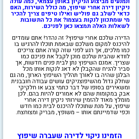
ונמנעים מביצוע הניקיון באופן עצמאי, כמה עולה
ניקיון דירה אחרי שיפוץ, מה כולל השירות, האם
כדאי לשלב גם פוליש ואילו טיפים צריך להכיר
מי שמתכוון לנקות בעצמו? את כל התשובות
לשאלות האלה תמצאו כאן לפניכם.
הדירה שלכם אחרי שיפוץ? זה נהדר! אתם עומדים
להיכנס למקום משלכם שבאמת תוכלו להרגיש בו
כמו מלכים, אך רגע לפני שזה קורה אתם צריכים
לוודא שהבית שלכם מוכן לקבל את פניכם כמו
שצריך. אמנם השיפוץ נתן לבית פנים חדשות, אך
סביר להניח שהקבלן לא דאג לנקות אותו מכל
הבלגן שהיה בו לאורך תהליך השיפוץ הארוך, מה גם
שחלק גדול מהשיפוצניקים עושים עבודה חובבנית
ומשאירים בסופו של דבר כתמי צבע או חלקיקי
אבק במקומות שהם לא אמורים להיות בהם. לכן
מומלץ מאוד להזמין שירותי ניקיון דירה אחרי
שיפוץ, על מנת שתוכלו להיכנס לבית כמו חדש
וכפי שדמיינתם אותו – משופץ, מבריק ומצוחצח.
הזמינו ניקוי לדירה שעברה שיפוץ