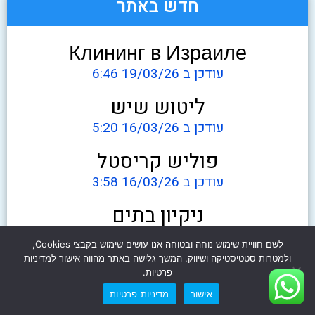
חדש באתר
Клининг в Израиле
עודכן ב 19/03/26 6:46
ליטוש שיש
עודכן ב 16/03/26 5:20
פוליש קריסטל
עודכן ב 16/03/26 3:58
ניקיון בתים
עודכן ב 27/01/26 11:40
לשם חוויית שימוש נוחה ובטוחה אנו עושים שימוש בקבצי Cookies,
ולמטרות סטטיסטיקה ושיווק. המשך גלישה באתר מהווה אישור למדיניות
ניקוי חלונות מרפסת
פרטיות.
עודכן ב 14/01/26 10:20
אישור
מדיניות פרטיות