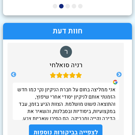
חוות דעת
רניה סואלחי
 הרבה
אני ממליצה בחום על חברת הניקיון נקי כמו חדש
ט שלא נגעו בו 40 שנה.חדר
הזמנתי אותם לניקיון יסודי אחרי שיפוץ,
קיון
והתוצאה פשוט מושלמת. הצוות הגיע בזמן, עבד
בכניסה.
במקצועיות, ביסודיות ובסבלנות, והשאיר את
וצא
הדירה נקייה ומבריקה. הם הסירו שאריות צבע,
אבק ולכלוך מכל פינה, ולא עזבו עד שהכול היה
לצפייה בביקורות נוספות
לשביעות רצוני.