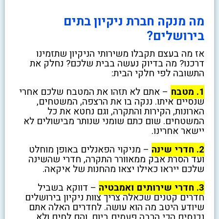
מה מנקה חברת ניקיון בתים
בירושלים?
אז מה בעצם תקבלו משירותי הניקיון שתזמינו
דרכנו? מה בדיוק נעשה בבית שלכם? נחלק את
התשובה לפי חלקי הבית:
1. מטבח
– אתם לא תזהו את המטבח שלכם אחרי
שנסיים איתו. ננקה בו את הרצפה, המשטחים,
הארונות, הקירות והתקרה, וגם נחטא את כל
המשטחים. שום כתם שומני שנותר מבישולים לא
יישאר אחרינו.
2. חדרי שינה
– מניקוי הפאנלים באופן מוחלט
ועד הסרת אבק ממאוורר התקרה, חדרי שהשינה
שלכם ייראו כאילו יצאו מהחנות של איקאה.
3. חדרי שירותים ואמבטיה
– דווקא בשביל
חדרים קטנים שכאלה צריך צוות ניקיון בירושלים
שיודע היטב מה הוא עושה. לחדרים האלה אתם
נכנסים הכי הרבה פעמים ביום, והם לחים ולא