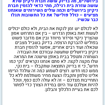
בירושלים, מה בדיוק עושה חברת ניקיון שלא
עושה עוזרת בית רגילה, מתי כדאי להזמין חברת
ניקיון בירושלים וכמה עולים השירותים שאנחנו
מציעים – כולל פוליש? את כל התשובות תגלו
כבר עכשיו.
לא לכולם יש זמן לנקות את הבית, ולא כולם יכולים
לעשות זאת באופן הנדרש – בין אם התרחש אסון
שהצריך ניקוי וסידור מיוחד ובין אם מדובר פשוט
בפוליש להברקת הרצפה. בדיוק בשביל מצבים
שכאלה ועוד רבים אחרים, אפשר להזמין חברת
ניקיון בירושלים שתעשה עבורכם את העבודה
השחורה ותטפל בבית באופן שישנה את המראה
שלו מקצה לקצה. לא סתם אנחנו נקראים "נקי כמו
חדש", כי זו בדיוק התוצאה שתקבלו – בית נקי,
ממש כמו חדש. רוצים לשמוע כמה זה עולה? הרימו
אלינו טלפון ותקבלו הצעת מחיר משתלמת ללא כל
התחייבות מצדכם – זה לא עולה לכם כסף, ונוכל
להיות אצלכם עוד היום במידת הצורך כדי לפתור
לכם את בעיית הלכלוך והבלגן.