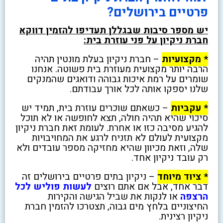
פרטיים בירושלים?
יש מספר סיבות שבגללן תעדיפו להזמין דווקא
חברת ניקיון על פני עוזרת בית:
* מקצועיות
– חברת ניקיון בעלת מונטין תהיה
הרבה יותר מקצועית מעוזרת בית פשוטה. אנחנו
שומרים על רמת איכות גבוהה ודואגים שהמנקים
שלנו יספקו אותה לכל אורך עבודתם.
* עקביות
– כשאתם שוכרים עוזרת בית, תמיד יש
סיכוי שהיא תהיה חולה, תצא לחופשה או לא תוכל
להגיע מסיבה כזו או אחרת. לעומת זאת חברת ניקיון
מקצועית לעולם לא תזניח לרגע את המחויבויות
שלה, וזאת מכיוון שהיא מחזיקה מספר עובדים ולא
רק עובד ניקיון אחד.
* ציוד מיוחד
– ניקיון בתים פרטיים בירושלים זה
דבר אחד, אבל אם אתם רוצים
לעשות פוליש לכל
הרצפה
או לנקות את שביל הגישה והקירות
החיצוניים בלחץ מים גבוה, תצטרכו להזמין חברת
ניקיון רצינית.