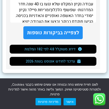
ת.
עבודה.נקיון המקלט שלא נגעו בו 40 שנה.חדר
הזמ
המדרגות- שפשוף הלכלוךומריחת סיילר.נקיון
וה
יסודי בחדר האשפה ואופניים והאדניות בכניסה.
במק
הגיעו מוקדם בבוקר ובצעו את העבודה יוצא
הדי
מהכלל.
אבק
לצפייה בביקורות נוספות
לשב
דירוג משוקלל 4.8 לפי 182 המלצות
2026 עדכני לחודש אוגוסט בשנת
חדש באתר
לשם חוויית שימוש נוחה ובטוחה אנו עושים שימוש בקבצי Cookies,
ולמטרות סטטיסטיקה ושיווק. המשך גלישה באתר מהווה אישור למדיניות
פרטיות.
Клининг в Израиле
אישור
מדיניות פרטיות
עודכן ב 19/03/26 6:46