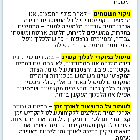
תישכח.
ניקוי משטחים
– לאחר פינוי החפצים, אנו
מבצעים ניקוי יסודי של כל המשטחים בדירה.
אנחנו תמיד עובדים מלמעלה למטה – מתחילים
בתקרות, ממשיכים לקירות, חלונות, ארונות ומשטחי
עבודה, ומסיימים ברצפות – כך שהלכלוך נופל
כלפי מטה ונמנעת עבודה כפולה.
טיפול במוקדי לכלוך קשים
– במקרים של ניקיון
דירה מוזנחת אנו מתמודדים, לא אחת, עם כתמים
עקשניים, עובש והצטברות של שומן. הצוות
המקצועי שלנו משתמש בטכניקות וחומרים
מתקדמים לטיפול באזורים אלה, כולל מכשירי
קיטור בלחץ גבוה ותכשירים מקצועיים שמסירים
אפילו את הלכלוך העקשן ביותר.
לשמור על התוצאות לאורך זמן
– בסיום העבודה
אנחנו תמיד ממליצים ללקוחות שלנו להקדיש זמן
קצר מדי יום לסידור וניקיון קל, וזמן ארוך יותר אחת
לשבוע לניקיון מעמיק יותר. כך ניתן לשמר את
תוצאות ניקיון הדירה לאורך זמן וליהנות מאווירה
נעימה.