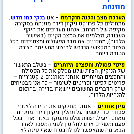
מוזנחת
הערכת מצב והכנה מוקדמת
– אנו
בנקי כמו חדש
,
מתחילים כל פרויקט ניקיון דירה מוזנחת בסקירה
מקיפה של המרחב. אנחנו מעריכים את היקף
העבודה, מצלמים את המצב הקיים (באישור
הלקוח), מתכננים את סדר הפעולות ומצטיידים בכל
הציוד המקצועי הנדרש לביצוע המשימה בצורה
הטובה ביותר.
פינוי פסולת וחפצים מיותרים
– בשלב הראשון
של הניקיון, הצוות שלנו מסלק את כל הפסולת
והחפצים המיותרים. אנחנו מארגנים 2 קטגוריות –
פריטים לפינוי ופריטים לשימור – כך אנו מבטיחים
שרק הדברים החשובים יישארו בדירה, בהתאם
להנחיות הלקוח.
מיון אזורים
– אנחנו מחלקים את הדירה לאזורי
עבודה כדי לשמור על תהליך ניקיון דירה מוזנחת
מאורגן ויעיל. הצוות שלנו מתמקד באזור אחד בכל
פעם ומשלים אותו לחלוטין לפני המעבר לאזור
הבא, מה שמאפשר לנו להבטיח שאף פינה לא