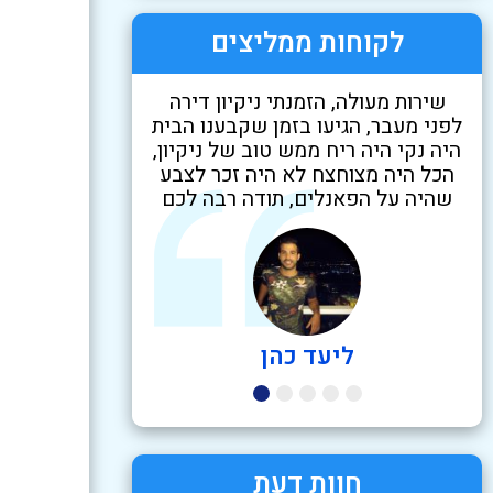
לקוחות ממליצים
עשינו שיפוץ בבית והדירה נראית כמו
שירות מעולה, הז
בה
אתר בנייה ממש. הצוות של נקי כמו
לפני מעבר, הגיעו
חדש עשה עבודה מדהימה תוך כמה
היה נקי היה ריח 
שעות הבריקו את הבית, בקושי זיהיתי
הכל היה מצוחצח 
וו,
אותו, משהו מדהים. עשו הרבה מעבר
שהיה על הפאנלי
למה שסיכמנו וכל זה במחיר מעולה.
תודה רבה לכם
רמי בוקובזה
ליעד
חוות דעת