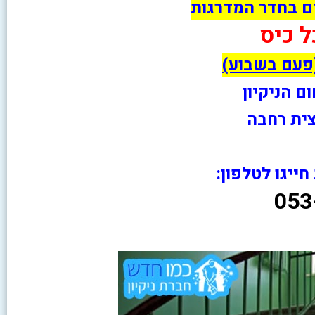
ם בחדר המדרגות
ל כיס
(פעם בשבוע)
ית רחבה
יגו לטלפון:
053