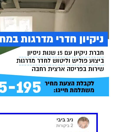
Serge
שון רובין
ם הולך חלק,
מקצוענים אמיתיים. חנן ונתי ניקו
ו נמדדת רמת
אצלנו דירת 4 חדרים לפני
כי חשוב הוא
הכניסה, ועשו עבודה פשוט
 מה שלא הלך
מצוינת. היה להם חשוב לאורך כל
א פתרון
היום שנהיה מרוצים, הם היו
ת. מאיר עמד
נעימים, קשובים, יסודיים והשקיעו
במשימה הזו ב-100%. הוא טיפל
בכל פינה. גם כשהיו דברים
מהירות,
שביקשנו לעבור עליהם שוב, הם
ות יוצאת
עשו זאת בחיוך ובסבלנות. רואים
תר לשביעות
שאכפת להם מהתוצאה
 הראה לנו מהו
ומהלקוחות שלהם. ממליץ עליהם