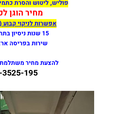
פוליש, ליטוש והסרת כתמי
מחיר הוגן לכ
אפשרות לניקוי קבוע 
מנתי ניקיון דירה
 בזמן שקבענו הבית
15 שנות ניסיון בתחום הניקיון
ממש טוב של ניקיון,
לא היה זכר לצבע
שירות בפריסה ארצ
ם, תודה רבה לכם
להצעת מחיר משתלמת חי
-3525-195
 כהן