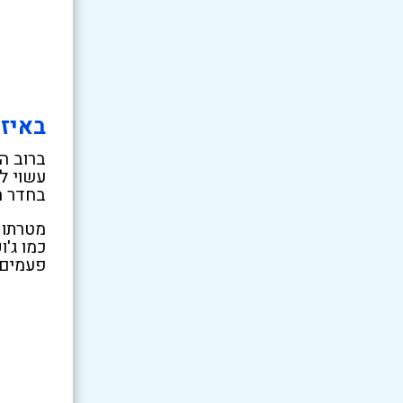
באיזו
ברוב ה
עשוי ל
בחדר המ
מטרתו 
כמו ג'
פעמים ב