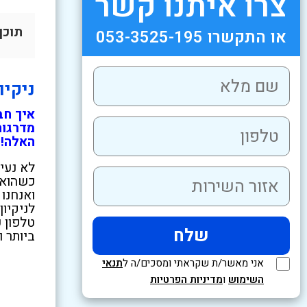
צרו איתנו קשר
תוכן
או התקשרו 053-3525-195
ניקיו
איך חב
מדרגות
האלה!
לא נעי
כשהוא 
ואנחנו
לניקיון
טלפון 
ביותר ו
אני מאשר/ת שקראתי ומסכים/ה ל
תנאי
השימוש
ו
מדיניות הפרטיות