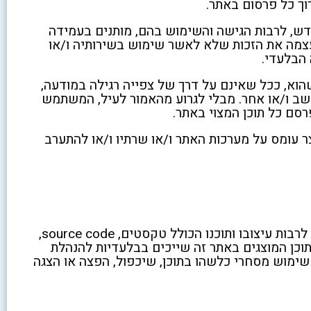
וך כל פרסום באתר.
דש, לרבות הגישה והשימוש בהם, מותנים בעמידה
עצמה את הזכות שלא לאשר שימוש בשירותיה ו/או
 הבלעדי.
וא, ככל שאינם על דרך של צפייה רגילה במודעה,
חשב ו/או אחר. מבלי לגרוע מהאמור לעיל, המשתמש
רסם כל תוכן המצוי באתר.
עומס על מערכות האתר ו/או שרתיו ו/או להתערב
נקי כמו חדש תהיה בעלת זכויות היוצרים והקניין הרוחני של האתר, לרבות עיצובו ותוכנו הכולל טקסטים, source code,
וכן המוצגים באתר זה שייכים בבלעדיות להנהלת
שימוש מסחרי כלשהו בתוכן, שיכפול, הפצה או הצגה