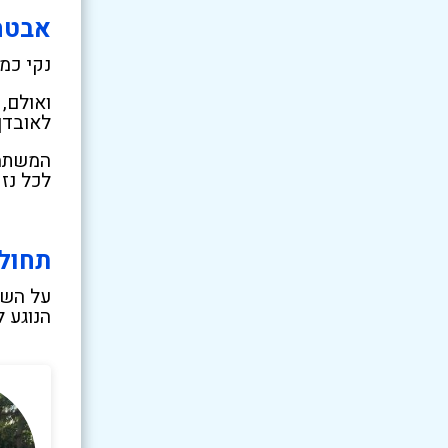
אבטח
נקי כמ
ואולם,
לאובדן
המשתמש
לכל נזק
תחולת
על השי
הנוגע 