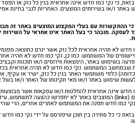
בזאת, כי נקי כמו חדש אינה אחראית בגין כל נזק או הפס
 באתר ו/או בשירותים המוצעים. האחריות לגבי בחינת אמ
כי ההתקשרות עם בעלי המקצוע המוצעים באתר זה מבוצ
אלחי
Sergey Laskalo
צד לעסקה. מובהר כי בעל האתר אינו אחראי על השירות 
.
ו חדש לא תהיה אחראית לכל נזק אשר יגרם כתוצאה מפגמי
יישומים של המשתמש. כמו כן, נקי כמו חדש לא תהיה אחר
על חברת
לא תמיד הכול בחיים הולך חלק,
מקצועני
רעה בשימוש באתר, הימצאות ווירוסים ו/או תוכנות וקבצי
ש הזמנתי אותם
וזה בדיוק הרגע שבו נמדדת רמת
ת שבמחשב המשתמש. נקי כמו חדש לא תהיה אחראית בכל מ
שיפוץ,
השירות האמיתית. הכי חשוב הוא
הכניסה
וכדומה) כלפי משתמשי האתר בגין כל נזק, ישיר או עקיף, 
למת. הצוות
לדעת להתמודד עם מה שלא הלך
מצוינת.
לעשות שימוש באתר ו/או מאי תקינותו של האתר ו/או בשל
צועיות,
לפי התוכנית ולמצוא פתרון
היום שנ
ו חדש אינה אחראית להחלטות ו/או עסקאות אשר מבוצעות 
, והשאיר את
במהירות ובמקצועיות. מאיר עמד
נעימים,
הלינקים (links) המוצבים באתר לא יתפרשו כהצעה למשתמש
ה. הם הסירו
במשימה הזו ב-100%. הוא טיפל
בכל פינ
קי כמו חדש תפנה את המשתמש לאתרים אחרים, הרי שהיא 
לכלוך מכל
בכל הבעיות שלנו במהירות,
שביקשנ
שהכול היה
באכפתיות ובמקצועיות יוצאת
עשו זאת
בזאת כי כל סתירה בין תוכן שיפורסם על ידי נקי כמו חדש 
.
דופן, עד שהכול נפתר לשביעות
שאכפת
רצוננו המלאה. הוא הראה לנו מהו
ומהלקו