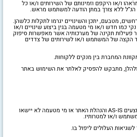
אהו ו/או היקפם וזמינותם של השירותים ו/או כל
ם הנ"ל ללא צורך במתן הודעה למשתמש מראש.
חשים, מטבעם, יתכן והשינויים יגרמו לתקלות כלשהן.
 כמו חדש ו/או מי מטעמה בגין ביצוע שינויים ו/או
ר פעילות תקינה של מערכותיה אשר מאפשרות סיפוק
וד הקצה של המשתמש ו/או לשירותים של צדדים
קוונת המחברת בין מנקים ללקוחות.
ולהלן, מתבקש להפסיק לאלתר את השימוש באתר
המידע ו/או התכנים ו/או השירותים אשר מוצעים בנקי כמו חדש מוצעים AS-IS והנהלת האתר או מי מטעמה לא יישאו
משתמש ו/או למטרותיו.
 לשגיאות העלולים ליפול בו.