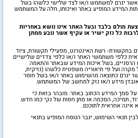
ד אשר יגרם למשתמש ו/או לצד שלישי כלשהו בשל
יתות המידע המופיע באתר ואיכותו, חלה על המשתמש
עת מולם בלבד ובעל האתר אינו נושא באחריות
שון רובין
לרבות כל נזק ישיר או עקיף אשר נובע ממתן
ם בתקשורת- רשת האינטרנט, מפעילי תקשורת, ציוד
אית כלפי משתמשי האתר ו/או כלפי צדדים שלישיים
ם אמיתיים. חנן ונתי ניקו
ם הרסניים, בשל איכות המידע שבאתר והתאמה
אצלנו דירת 4 חדרים לפני
קרה ועל פי תיאוריה משפטית כלשהו (נזיקית,
, ועשו עבודה פשוט
אשר יגרם כתוצאה מהשימוש באתר ו/או בשל חוסר
 היה להם חשוב לאורך כל
 אובדן מידע ו/או נזק למחשב של המשתמש.
היה מרוצים, הם היו
על סמך המידע הכתוב באתר. מובהר בזאת כי
 קשובים, יסודיים והשקיעו
, עידוד, תמיכה, הסכמה או מתן חסות של נקי כמו חדש.
ה. גם כשהיו דברים
אינה אחראית לתוכנם.
ו לעבור עליהם שוב, הם
 בחיוך ובסבלנות. רואים
לבין תנאי השימוש, יגבר הנוסח המופיע בתנאי
 להם מהתוצאה
חות שלהם. ממליץ עליהם