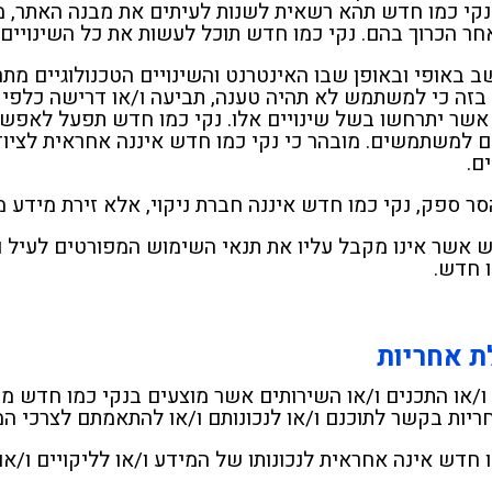
נקי כמו חדש תהא רשאית לשנות לעיתים את מבנה האתר, מר
חר הכרוך בהם. נקי כמו חדש תוכל לעשות את כל השינויי
 באופי ובאופן שבו האינטרנט והשינויים הטכנולוגיים מתר
בזה כי למשתמש לא תהיה טענה, תביעה ו/או דרישה כלפי נקי
מנתי ניקיון דירה
אשר יתרחשו בשל שינויים אלו. נקי כמו חדש תפעל לאפש
 בזמן שקבענו הבית
ם למשתמשים. מובהר כי נקי כמו חדש איננה אחראית לצי
ממש טוב של ניקיון,
ם.
לא היה זכר לצבע
ם, תודה רבה לכם
סר ספק, נקי כמו חדש איננה חברת ניקוי, אלא זירת מידע מ
אשר אינו מקבל עליו את תנאי השימוש המפורטים לעיל 
ו חדש.
ת אחריות
 כהן
ריות בקשר לתוכנם ו/או לנכונותם ו/או להתאמתם לצרכי ה
 חדש אינה אחראית לנכונותו של המידע ו/או לליקויים ו/או