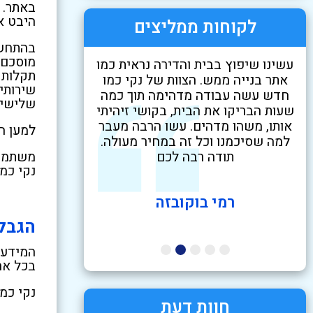
באתר. 
היבט א
לקוחות ממליצים
בהתחשב
מוסכם 
עשינו שיפוץ בבית והדירה נראית כמו
שירות מעולה, הז
תקלות 
בה
אתר בנייה ממש. הצוות של נקי כמו
לפני מעבר, הגיעו
שירותי
חדש עשה עבודה מדהימה תוך כמה
היה נקי היה ריח 
שלישיי
שעות הבריקו את הבית, בקושי זיהיתי
הכל היה מצוחצח 
וו,
אותו, משהו מדהים. עשו הרבה מעבר
שהיה על הפאנלי
למען ה
למה שסיכמנו וכל זה במחיר מעולה.
תודה רבה לכם
משתמש 
נקי כמ
רמי בוקובזה
הגבל
ליעד
בכל אח
נקי כמו
חוות דעת