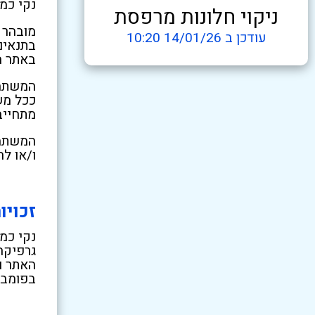
נקי כמ
ניקוי חלונות מרפסת
מובהר 
עודכן ב 14/01/26 10:20
בתנאים
באתר ה
המשתמש
ככל מש
מתחייב
המשתמש
ו/או ל
זכויו
גרפיקה
האתר ו
בפומבי