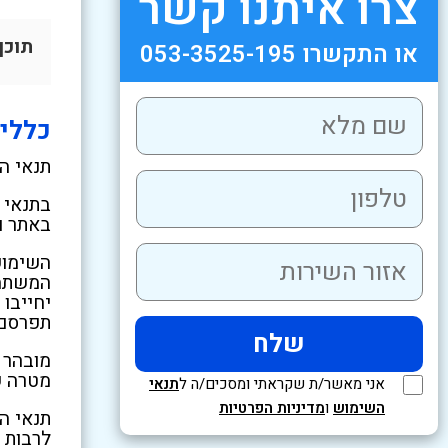
צרו איתנו קשר
תוכן
או התקשרו 053-3525-195
כללי
תנאי ה
בתנאי 
באתר ו
השימוש
המשתמש
יחייבו
תפרסם 
מובהר 
מטרה ש
אני מאשר/ת שקראתי ומסכים/ה ל
תנאי
השימוש
ו
מדיניות הפרטיות
תנאי ה
לרבות 