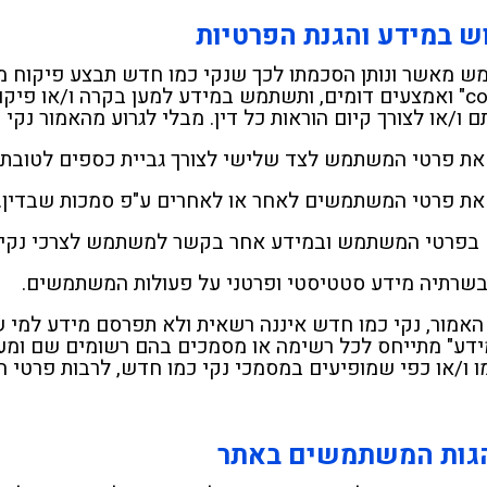
שירות ברמה הגבוהה ביותר, וזה
בחום!
ש במידע והגנת הפרטיות
פשוט היה מרשים ומעורר
התפעלות. תודה ענקית למאיר
 מאשר ונותן הסכמתו לכך שנקי כמו חדש תבצע פיקוח מ
ולכל הצוות! בהחלט נמליץ עליכם
"cookies" ואמצעים דומים, ותשתמש במידע למען בקרה ו/או פ
בחום.
ם ו/או לצורך קיום הוראות כל דין. מבלי לגרוע מהאמור נק
את פרטי המשתמש לצד שלישי לצורך גביית כספים לטובת 
את פרטי המשתמשים לאחר או לאחרים ע"פ סמכות שבדין.
בפרטי המשתמש ובמידע אחר בקשר למשתמש לצרכי נקי 
בשרתיה מידע סטטיסטי ופרטני על פעולות המשתמשים.
האמור, נקי כמו חדש איננה רשאית ולא תפרסם מידע למי שא
מידע" מתייחס לכל רשימה או מסמכים בהם רשומים שם ומע
ו ו/או כפי שמופיעים במסמכי נקי כמו חדש, לרבות פרטי
גות המשתמשים באתר